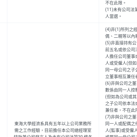
不在此限。
(11)未有公司
人當選。
(4)非(1)所列
偶、二親等以內
(5)非直接持有
前五名或依公司法
人擔任公司董事
人或受僱人(但
同一母公司之子
立董事相互兼任
(6)非與公司之
數係由同一人控
(但如為公司或
之子公司依本法
兼任者，不在此
(7)非與公司之
東海大學經濟系具有五年以上公司業務所
同一人或配偶之
需之工作經驗，目前擔任本公司總經理室
人(監事)或受僱