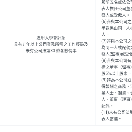
股前五名或依公司
表人擔任公司董
察人或受僱人。
(6)非與本公司
半數係由同一人
人。
逢甲大學會計系
(7)非與本公司
具有五年以上公司業務所需之工作經驗及
為同一人或配偶
未有公司法第30 條各款情事
察人(監事)或受
(8)非與本公司
構之董事（理事
股5%以上股東。
(9)非為本公司
得報酬之商務、
業人士、獨資、
人、董事（理事
配偶。
(11)未有公司
表人當選。