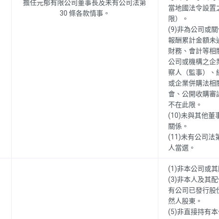
擔任元郁有限公司董事長及未有公司法第
當地國法令設置
30 條各款情事。
限）。
(9)非為公司或
報酬累計金額未
財務、會計等相
公司或機構之企
察人（監事）、
或企業併購法相
會、公開收購審
不在此限。
(10)未與其他
關係。
(11)未有公司
人當選。
(1)非本公司或
(3)非本人及其
有公司已發行股
然人股東。
(5)非直接持有