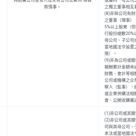
特助兼公司發言人及未有公司法第30 條各
或屬同一母公司
款情事。
之獨立董事相互
(8)非與公司有
之董事（理事）
5%以上股東（
行股份總數20%
母公司、子公司
當地國法令設置
限）。
(9)非為公司或
報酬累計金額未
財務、會計等相
公司或機構之企
察人（監事）、
或企業併購法相
會、公開收購審
(1)非公司或其
(2)非公司或其
司與其母公司、
本法或當地國法