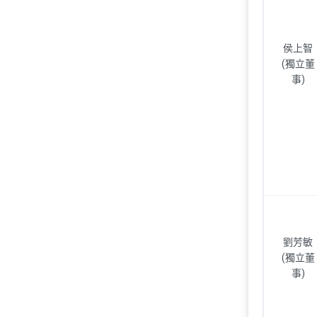
侯上智
(獨立董
事)
劉芳敏
(獨立董
事)