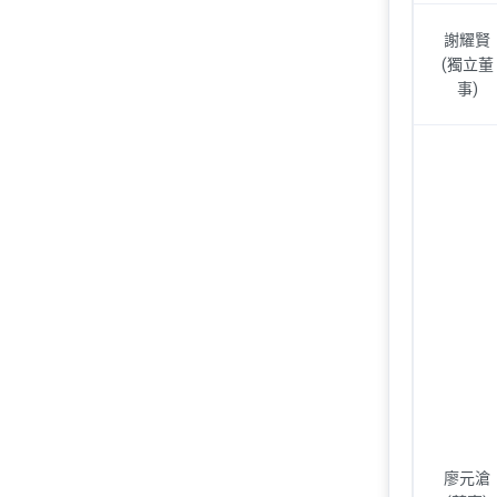
謝耀賢
(獨立董
事)
廖元滄