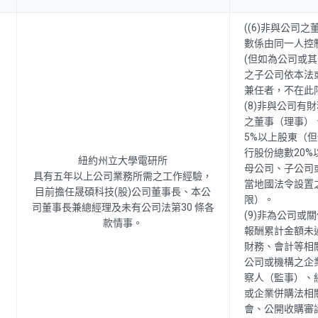
((6)非與公司
數係由同一人控
(但如為公司或
之子公司依本法
兼任者，不在此
(8)非與公司有
之董事（理事）
5%以上股東（
行股份總數20%
紐約州立大學電研所
母公司、子公司
具有五年以上公司業務所需之工作經驗，
當地國法令設置
目前擔任晟碩科技(股)公司董事長、本公
限）。
司董事長兼總經理及未有公司法第30 條各
(9)非為公司或
款情事。
報酬累計金額未
財務、會計等相
公司或機構之企
察人（監事）、
或企業併購法相
會、公開收購審