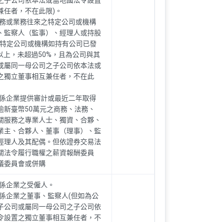
之子公司依本法或當地國法令設置
兼任者，不在此限)。
財務或業務往來之特定公司或機構
、監察人（監事）、經理人或持股
但特定公司或機構如持有公司已發
以上，未超過50%，且為公司與其
或屬同一母公司之子公司依本法或
之獨立董事相互兼任者，不在此
關係企業提供審計或最近二年取得
逾新臺幣50萬元之商務、法務、
關服務之專業人士、獨資、合夥、
業主、合夥人、董事（理事）、監
經理人及其配偶。但依證券交易法
關法令履行職權之薪資報酬委員
議委員會或併購
關係企業之受僱人。
關係企業之董事、監察人(但如為公
子公司或屬同一母公司之子公司依
令設置之獨立董事相互兼任者，不