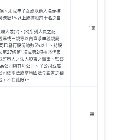
配偶、未成年子女或以他人名義持
份總數1%以上或持股前十名之自
1家
之經理人或(2)、(3)所列人員之配
親屬或三親等以內直系血親親屬。
公司已發行股份總數5%以上、持股
第27條第1項或第2項指派代表
或監察人之法人股東之董事、監察
如為公司與其母公司、子公司或屬
公司依本法或當地國法令設置之獨
者，不在此限)。
無