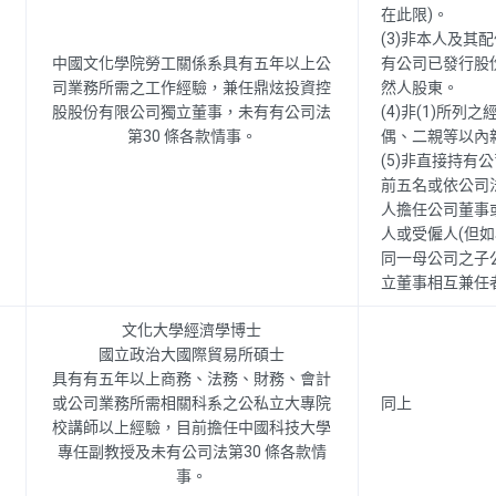
在此限)。
(3)非本人及其
中國文化學院勞工關係系具有五年以上公
有公司已發行股
司業務所需之工作經驗，兼任鼎炫投資控
然人股東。
股股份有限公司獨立董事，未有有公司法
(4)非(1)所列
第30 條各款情事。
偶、二親等以內
(5)非直接持有
前五名或依公司法
人擔任公司董事
人或受僱人(但
同一母公司之子
立董事相互兼任
文化大學經濟學博士
國立政治大國際貿易所碩士
具有有五年以上商務、法務、財務、會計
或公司業務所需相關科系之公私立大專院
同上
校講師以上經驗，目前擔任中國科技大學
專任副教授及未有公司法第30 條各款情
事。