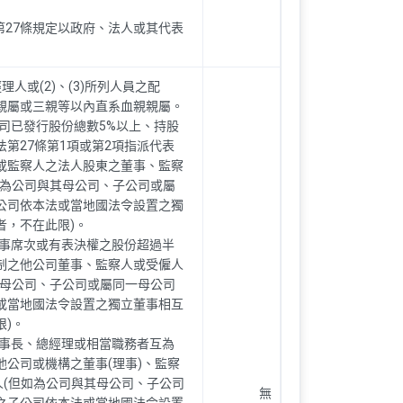
法第27條規定以政府、法人或其代表
之經理人或(2)、(3)所列人員之配
親屬或三親等以內直系血親親屬。
公司已發行股份總數5%以上、持股
第27條第1項或第2項指派代表
或監察人之法人股東之董事、監察
如為公司與其母公司、子公司或屬
公司依本法或當地國法令設置之獨
者，不在此限)。
董事席次或有表決權之股份超過半
制之他公司董事、監察人或受僱人
其母公司、子公司或屬同一母公司
或當地國法令設置之獨立董事相互
限)。
董事長、總經理或相當職務者互為
他公司或機構之董事(理事)、監察
人(但如為公司與其母公司、子公司
無