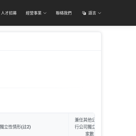
人才招募
經營事業
聯絡我們
語言
兼任其他公開發
獨立性情形(註2)
行公司獨立董事
家數