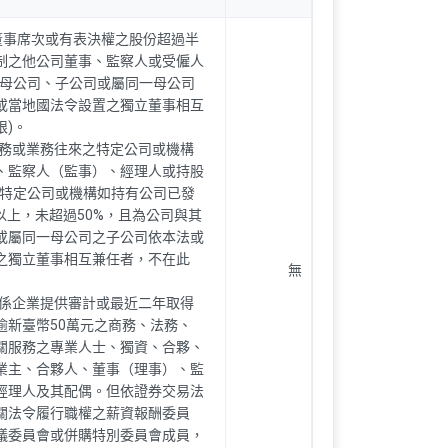
之董事席次或有表決權之股份超過半
制之他公司董事、監察人或受僱人
其母公司、子公司或屬同一母公司
或當地國法令設置之獨立董事相互
限)。
財務或業務往來之特定公司或機構
、監察人（監事）、經理人或持股
但特定公司或機構如持有公司已發
以上，未超過50%，且為公司與其
或屬同一母公司之子公司依本法或
之獨立董事相互兼任者，不在此
無
關係企業提供審計或最近二年取得
逾新臺幣50萬元之商務、法務、
關服務之專業人士、獨資、合夥、
業主、合夥人、董事（理事）、監
經理人及其配偶。但依證券交易法
關法令履行職權之薪資報酬委員
議委員會或併購特別委員會成員，