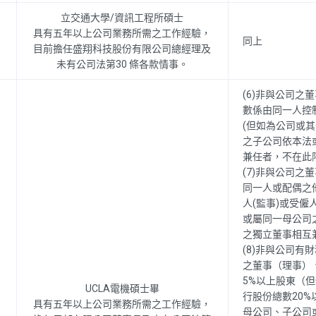
立交通大學/資訊工程所碩士
具有五年以上公司業務所需之工作經驗，
同上
目前擔任盛翔科技股份有限公司總經理及
未有公司法第30 條各款情事。
(6)非與公司之
數係由同一人控
(但如為公司或
之子公司依本法
兼任者，不在此
(7)非與公司之
同一人或配偶之
人(監事)或受僱
或屬同一母公司
之獨立董事相互
(8)非與公司有
之董事（理事）
5%以上股東（
UCLA電機碩士畢
行股份總數20%
具有五年以上公司業務所需之工作經驗，
母公司、子公司