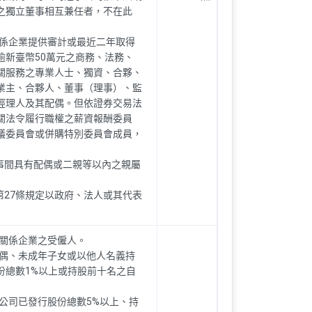
之獨立董事相互兼任者，不在此
關係企業提供審計或最近二年取得
逾新臺幣50萬元之商務、法務、
關服務之專業人士、獨資、合夥、
業主、合夥人、董事（理事）、監
經理人及其配偶。但依證券交易法
關法令履行職權之薪資報酬委員
議委員會或併購特別委員會成員，
董事間具有配偶或二親等以內之親屬
法第27條規定以政府、法人或其代表
其關係企業之受僱人。
配偶、未成年子女或以他人名義持
份總數1%以上或持股前十名之自
本公司已發行股份總數5%以上、持